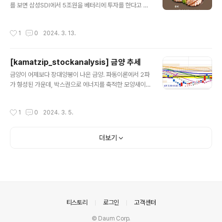
사를 하고 있는 삼성과 미래 먹거리를 로봇으로 생각하고
를 보면 삼성SDI에서 5조원을 베터리에 투자를 한다고 하
있는 부분을 봐서는 납득이 간다. 이러한 풍문과 매출액의
였고, 정부에서도 국산 베터리를 장착한 자동차에 보조금
성장세, 영업 마진의 상승률은 레인보우로보틱스의 주가를
을 지원하기로 결정되었다. 또한 전고체 베터리 양산계획
작성시간
1
0
2024. 3. 13.
폭등으로 이끌 재료로 보여진다. 지난달에 풍문에 대한..
이 27년으로 되어있어서, 앞으로 3년 후가 기대가 되는 모
양세이다. 아무래도 제일 이슈는 46 원통형 베터리 양산계
획이 내년으로 잡혀있어서 향후 금양과 더불어 전기차 시
[kamatzip_stockanalysis] 금양 추세
장의 판도를 바꿀 수 있을 것으로 생각된다. 삼성SDI 는 고
글 내용
점 75만원을 찍은 이후 현재 459000원에 안착해 있다.
금양이 어제보다 장대양봉이 나온 금양. 파동이론에서 2파
일단 459000원에 매물대가 몰려있는것으로보아 개인이
가 형성된 가운데, 박스권으로 에너지를 축적한 모양새이
든 외인이든 이 가격에 매수세가 들어온게 보인다. 최근 4
었으나 오늘은 오전부터 장 초반부터 수급이 몰리면서 장
거래일만에 38만원에서 459000원까지 들어올렸다. 최
마감 4.04% 상승으로 마감하였다. 중간에 저항구간에 밀
작성시간
1
0
2024. 3. 5.
근 기간조정과 가격조정까..
렸으나, 오늘 저녁에 금양 4695 배터리를 개발하는 데 성
공하였다는 뉴스를 올렸다. 오늘 장 시작과 동시에 갭을 띄
워 말아올릴 모양새. 내일 102000원을 지지받고 상승장
더보기
세를 계속 이어갈듯하다. 작년 7월부터 하락을 계속 하던
금양이었는데, 이제는 빛을 보려나보다. 꿈의 2차 전지라
하는 4695 배터리를 개발함으로써 글로벌 원통형 배터리
시장의 글로벌 리더로 올라서게 될 것 같다.
의안내
티스토리
로그인
고객센터
© Daum Corp.