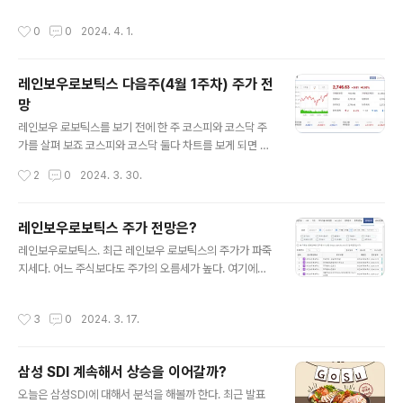
업체를 계속 운영 중인 18세 ~ 39세의 청년사업가는 누구
명에게 최대 월 20만원, 12개월 동안 월세를 지원한다고
나 신청할 수 있다. 더보기 신청일 : 2024. 3. 29 ~ 202
작성시간
0
0
2024. 4. 1.
발표하였다. 더보기 * 청년월세지원 : 4월 3일(수) 10:00
4. 4. 12 지원하는곳 : 대전 청년 창업지원카드 홈페이지 ,
~ 4월 23일(화) 18:00 3주간 서울주거포털(housing.s
온라인 신청 ..
eoul.go.kr)에서 신청 받는다 조건은 서울에 주민등록이
레인보우로보틱스 다음주(4월 1주차) 주가 전
되어 있어야 하며, 만 19 ~ 39세 (주민등록등본산 1984
망
~ 2005년) 무주택 청년 1인 가구 중 기준중위소득 150%
글 내용
이하가 신청대상입니다. 동거인이 있는 경우 신청이 가능
레인보우 로보틱스를 보기 전에 한 주 코스피와 코스닥 주
한데, 이 경우에는 임차인 명의의 1인에 한해 신청가능하
가를 살펴 보죠 코스피와 코스닥 둘다 차트를 보게 되면 여
고, 쉐어하우스등에 거주하며 임대임 사업자..
러 이슈들이 나왔음에도 불구하고 코스피와 코스닥이 저점
작성시간
2
0
2024. 3. 30.
을 찍고 상승기조에 있습니다. 코스피에 훈풍이 불고 있는
것은 그래프만 보더라도 정확하네요. 여러 이슈들 중에서
코스피와 코스닥을 견인하고 있는 종목들은 바이오주와 로
레인보우로보틱스 주가 전망은?
봇주가 대세를 이루고 있죠. 금요일에는 엔젤 로보틱스가
글 내용
레인보우로보틱스. 최근 레인보우 로보틱스의 주가가 파죽
상장해서 그런가 금주에는 레인보우가 영 맥을 못추는 기
지세다. 어느 주식보다도 주가의 오름세가 높다. 여기에는
조를 보이고 있어요. 그래프를 보시면 19만원을 지지한 가
삼성의 지분 인수와 삼성 부사장이 레인보우로보틱스의 이
운데 밀린 형국인데요, 19만원~ 20만원을 뚫어주어야 24
사직을 겸임한다는 발표로 인해서이다. 최근 루머로는 레
만원을 넘볼 수 있는 상황이 만들어 지고 있습니다. 아직까
작성시간
3
0
2024. 3. 17.
인보우로보틱스가 삼성로보틱스로 사명을 변경한다는 풍
지는 훈풍이 레인보우로보틱스에 불고 있지만 최근 몇일동
문까지 돌았으니 이 걸로 인해 주가가 폭등하기도 하였다.
안 갑작스레 조정을 받은 느낌이었습니다. 일봉..
주식시장에서는 터무니없는 풍문은 믿으면 안되겠지만, 삼
삼성 SDI 계속해서 상승을 이어갈까?
성에 합병된다는 풍문은 어느정도 일리가 있어보인다. 이
글 내용
미 지분투자도 어느정도 외어 있거니와, 최대주주로써 행
오늘은 삼성SDI에 대해서 분석을 해볼까 한다. 최근 발표