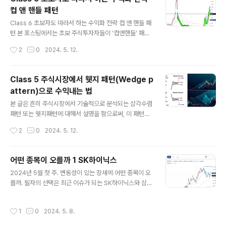
지 오른 모습을 보였습니다. 수익률로는 3.9% 입니다. 이
컵 앤 핸들 패턴
번 어떤 종목이 오를까에서는 여러 종류의 주식을 다뤄보
글 내용
고자 합니다. 주식을 다루기 이전에 주도주가 없어진 상황
Class 6 초보자도 따라서 하는 수익화 전략 컵 앤 핸들 패
에서 MMF로 돈이 몰리는 이유와 MMF가 무엇인가에 대
턴 본 포스팅에서는 초보 주식투자자들이 '컵앤핸들' 패턴
해서 알아보고, 주가 분석을 해보도록 하겠습니다. 요즘
을 주식시장에 적용하여 수익을 극대화 할 수 있는 전략을
작성시간
2
0
2024. 5. 12.
주식시장에 주도..
소개하고자 한다. 이 패턴은 기술적 분석을 통해 주가의 장
기적 상승 추세를 포착 할 수 있는 기술적 방법으로, 주식시
장이 안좋을때 버틸 수 있는 힘을 기를 수 있게 도와주는 패
Class 5 주식시장에서 웻지 패턴(Wedge p
턴이다. 투자자들에게 보이는 그래프가 있다면 앞에서 소
attern)으로 수익내는 법
개한 패턴들이겠지만, 이 패턴은 기간조정이라는 시간이
글 내용
필요하기 때문에 저점에서 횡보하거나 slop가 가파르게
본 글은 흔히 주식시장에서 기술적으로 분석되는 삼각수렴
되는 패턴들에서 나타나는 수익화 전략이다. 서론 컵앤핸
패턴 또는 웻지패턴에 대해서 설명을 함으로써, 이 패턴의
들 (Cup and Handle) 패턴은 중장기적인 가격 변동을
중요성에 대해서 심도 있지만 어렵지 않게 작성하려고 합
작성시간
2
0
2024. 5. 12.
예측하는데 매우 유용한 패턴이다. 이 글은 초보투자자가
니다. 또한 웻지패턴 의 정의와 패턴의 형태와 이에 따른 시
컵앤핸들 패턴을 어..
장 적용사레를 다루어 보고자 합니다. 1. 서론 웻지패턴
은 주식, 외환, 원자재 시장의 기술적 분석에서 중요한 역할
어떤 종목이 오를까 1 SK하이닉스
을 합니다. 이는 거래자가 추세 반전 또는 지속 가능성을 측
글 내용
2024년 5월 첫 주. 변동성이 있는 장세에 어떤 종목이 오
정하기 위해 사용하는 다양한 패턴 중에서 두드러집니다.
를까. 필자의 선택은 최근 이슈가 되는 SK하이닉스와 삼성
따라서 이러한 패턴이 발생하면 가격 변동이 특정 지점에
전자와 공매도로 인한 주가 괴리율이 높은 2차 전지 섹션
수렴된다는 것을 나타냅니다. 이는 시장이 미래에 상당한
이 오를 것 같다는 생각입니다. 최근 공매도 세력이 추가적
움직임을 목격할 수 있다는 의미입니다. 일반적으로 그러
작성시간
1
0
2024. 5. 8.
으로 잡혔다고 하고 있으니, 이 부분이 주가에 어떻게 작용
한 패턴이 나타난 후에는 대규모 공시 또는 악재 가 나오는
할지 궁금합니다. SK하이닉스 일봉 필자는 SK하이닉스의
것을 알 수가 있습니다. ..