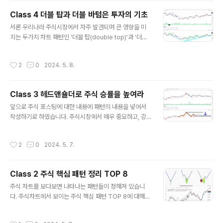
주가 추세를 보고자 합니다. 제 블로그에서 패턴 8 가지를
Class 4 더블 탑과 더블 바텀은 투자의 기초
소개하였습니다. 그중에서 W패턴과 M패턴이 SK하이닉
글 내용
스에서 보였습니다. W에서 가운데 고점을 넥라인이라 부
서론 우리나라 주식시장에서 자주 발견되며 큰 영향을 미
르는데 넥라인을 넘기게되면 하락세에서 상승세 전환의 신
치는 두가지 차트 패턴인 '더블 탑(double top)'과 '더블
호로 볼 수 있습니다. 다음은 SK하이닉스 일봉입니다. 지
바텀(double bottom)' 에 대해서 알아보고자 합니다. 더
난달 더블탑 패턴을 형성한 후 4월 14일 기준으로 단기 저
블 탑과 더블 바텀은 추세 상승과 추세 하락을 가르쳐 주는
작성시간
2
0
2024. 5. 8.
점을 찍었다가 M패턴 또는..
패턴이기도 하기에, 이 패턴들을 이해하고 활용한다면 투
자자들은 시장의 변화에 효과적으로 대응 할 수 있을것으
로 생각되기 때문에, 투자자들이라면 반드시 알아야 하는
Class 3 헤드앤숄더로 주식 승률을 높여라
패턴입니다. 본론1. 더블 탑 패턴 (double top)더블 탑 패
글 내용
턴은 주가가 두 번의 고점을 형성한 후, 두 고점 사이의 저
앞으로 주식 포스팅에 대한 내용에 패턴의 내용을 넣어서
점에서 다시 반등하지 못하고 하락하는 패턴을 말한다. 더
작성하기로 하였습니다. 주식시장에서 매우 중요하고, 강
블 탑 패턴은 일반적으로 강한 상승 추세 후에 발생하며, 상
력한 패턴 중 하나인 헤드앤숄더에 대해서 다뤄보고자 합
승세의 끝과 하락의 시작을 알려주는 신호로 해석될 수 있
니다. 이 패턴이 왜 중요하고, 주식시장에 적용 하였을 때
작성시간
2
0
2024. 5. 7.
다...
투자 결정을 어떻게 활용 할 수 있는지에 대해서 설명을 해
보고자 합니다. 1. 헤드앤숄더 패턴해드앤숄더 패턴은 주식
가격 차트에서 나타나는 인버스 패턴의 일종입니다. 다시
Class 2 주식 핵심 패턴 정리 TOP 8
말하면 주가가 상승하다 하락으로 전환 될때 생기는 패턴
글 내용
입니다. 이 패턴은 3개의 봉우리로 구성됩니다. 이 봉우리
주식 차트를 보다보면 나타나는 패턴들이 정해져 있습니
중 가운데 봉우리가 가낭 높은 형태로, 가운데 봉우리를 '헤
다. 주식차트에서 보이는 주식 핵심 패턴 TOP 8에 대해서
드(head)'라 말하고, 가운데 봉우리보다 낮은 양쪽 봉우리
알아보고자 합니다. 주식패턴만 익혀두어도 주식시장에서
를 '숄더(shoulder)'라 부르게 되었습니다. 2. 헤드앤숄더
돈을 잃을 확률이 줄어들게 됩니다. 더보기Contents 1. 서
작성시간