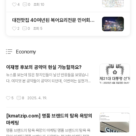
4
0
조회
10
대전맛집 40여년된 복어요리전문 민어회전
문 원조 강경옥
2
0
조회
5
Economy
분류 전체보기
주요 글 목록
이재명 후보의 공약이 현실 가능할까요?
글 내용
뉴스를 보는데 많은 정치인들이 날선 반응들을 보았습니
다. 여지껏 본 공약들이 공약이 되던데, 이번에는 실현가능
한지 의문이 들었어요. 공약 토대는 나무위키를 토대로 공
약들을 보았습니다. https://namu.wiki/w/%EC%9D%
작성시간
5
8
2025. 4. 19.
B4%EC%9E%AC%EB%AA%85/20%EB%8C%8
0%20%EB%8C%80%EC%84%A0%20%EA%B
3%B5%EC%95%BD 이재명/20대 대선 공약위기에 강
[kmatzip.com] 명품 브랜드의 탐욕 욕망의
한 유능한 경제대통령 제20대 대통령 선거 슬로건 제20대
마케팅
대통령 선거 의 최종대선 후보인 더불어민주당namu.wiki
글 내용
https://n.news.naver.com/mnews/article/003/00
명품 브랜드의 탐욕 욕망의 마케팅 명품 브랜드의 탐욕 욕
13191963 장미대선 예비 후보들 너도나도 'AI 공약'…업