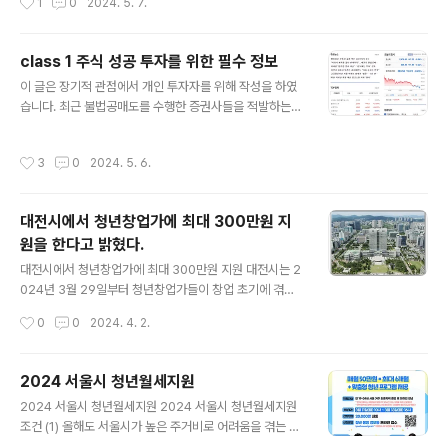
1
0
2024. 5. 7.
패턴 식별 방법..
론2. 본론 2.1 Head and Shoulders 2.2 Inverse He
ad and Shoulders 2.3 Cup and Hdandle 2.4 Dou
ble Top and Double Bottom 2.5 Triple Top and
class 1 주식 성공 투자를 위한 필수 정보
Triple Bottom 2.6 Wedge pattern 2.7 Flags and
글 내용
Pennants 2.8 V-Shape Reversal3. 결론 1. 서론 주식
이 글은 장기적 관점에서 개인 투자자를 위해 작성을 하였
시장에서 제일 힘든것이 주..
습니다. 최근 불법공매도를 수행한 증권사들을 적발하는
뉴스들이 나오고 있어서 주식 시장이 개선이 되고 있다는
것을 알 수 있었습니다. 따라서 주식 성공 투자를 위한 필수
작성시간
3
0
2024. 5. 6.
정보를 알아보고자 합니다. 더보기Contents1. 서론2. 본
론 2.1 주식투자에 신뢰할 수 있는 주식 정보 사이트 2.2
주식투자에 참고해야 할 주식패턴 정보 제공 사이트 2.3
대전시에서 청년창업가에 최대 300만원 지
수익률 10%를 위한 주식 정보 3. 결론 1. 서론 국내 주식
원을 한다고 밝혔다.
시장은 여러 모로 어려운 상황에 직면해 있습니다. 최근 국
글 내용
민들의 여론에 의해서 불법공매도를 수행한 증권사들이 뉴
대전시에서 청년창업가에 최대 300만원 지원 대전시는 2
스보도가 되고 있어, 주식시장의 개선이 여러모로 좋아지
024년 3월 29일부터 청년창업가들이 창업 초기에 겪는
고 있다는 생각이 들었습니다. 이러한 불확실한 국내외 상
경제적 어려움을 지원하기 위한 '청년창업지원카드' 사업
작성시간
0
0
2024. 4. 2.
황 ..
을 본격적으로 추진한다고 밝혔다. 대전시는 청년창업가 2
90명을 선정해서 창업 초기 과정에서 필요한 간접사업비
(홍보비/교육비/식비/소모품구입비 등)을 매월 50만원씩
2024 서울시 청년월세지원
6개월간 최대 300만원을 지원할 예정이다. 신청일 기준
글 내용
2024 서울시 청년월세지원 2024 서울시 청년월세지원
대전시에 주민등록이 되어 있고, 공고일 기준 대전시에 사
조건 (1) 올해도 서울시가 높은 주거비로 어려움을 겪는 청
업장을 두고 창업한지 3년 이내, 연 매출액이 3억 이하인
년들의 부담을 덜어주기 위해 만 19~39세 청년 2만 5천