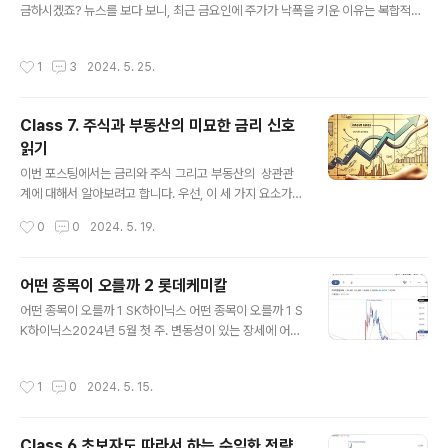
금하시겠죠? 뉴스를 보다 보니, 최근 금요인에 주가가 낙폭을 키운 이유는 복합적인
이슈로 인한 요인인 것으로 생각되었습니다. 주원인으로는 요새 핫한 중동 위기의 발
생과 관련이 있다는 것이죠. 최근 이란 대통령의 사망과 더불어 이스라엘과 이란 간
작성시간
1
3
2024. 5. 25.
의 군사적 충돌이 국내 채권시장과 금리에 부정적인 영향을 미친것으로 보입니다. 또
한 대한민국은 지정학적 리스크와 더불어 해외 의존도가 높아 해외 금리와 달러 환율
에 의한 변동 영향성이 매우 큰 편이라, 중동에서 전쟁이 나면 오일값이 올라 모든 가
Class 7. 주식과 부동산의 미묘한 금리 신호
공품의 가격이 오르는 현상을 볼 수 있어요. 또한 가공품인 밀가루가 올라버리면 식
읽기
자재 값들이 덩달아 오르는 현상도 발생하죠. 이처럼 이스라엘의 ..
글 내용
이번 포스팅에서는 금리와 주식 그리고 부동산의 상관관
계에 대해서 알아보려고 합니다. 우선, 이 세 가지 요소가
어떤 관계에 있는지 생각해 봐야 할 것 같습니다. 이해를 돕
작성시간
0
0
2024. 5. 19.
기 위해 이야기의 시작은 '금리'에서 시작을 할까 합니다.
금리는 경제의 중심이라 불립니다. 그 이유는 금리의 상승
또는 하락이 개인이나 회사, 심지어는 국가 전체의 경제 상
어떤 종목이 오를까 2 롯데케미칼
황을 결정하기 때문입니다. 금리와 주식의 관계금리가 높
글 내용
어떤 종목이 오를까 1 SK하이닉스 어떤 종목이 오를까 1 S
아지면 사람들은 대출을 받아 투자하는 것보다는 저축을
K하이닉스2024년 5월 첫 주. 변동성이 있는 장세에 어떤
선택하게 됩니다. 이로 인해 기업의 투자 비용이 증가하고
종목이 오를까. 필자의 선택은 최근 이슈가 되는 SK하이닉
이는 영업 활동에 부정적인 영향을 미칩니다. 그 결과 기업
스와 삼성전자와 공매도로 인한 주가 괴리율이 높은 2차
의 이익이 줄어들고, 이는 주식 가치를 하락시키는 요인이
작성시간
1
0
2024. 5. 15.
전지 섹션이 오를 것 같다는 생각kmatzip.com 어떤 종목
됩니다. 반대로, 금리가 낮아지면 사람들은 대출을 받아서
이 오를까 시리즈 입니다. 지난 시간에 SK 하이닉스의 상
투자할 기회가 많아지고, 이..
승을 예측 하였고, 그 결과 178000원에서 185000원까
Class 6 초보자도 따라서 하는 수익화 전략