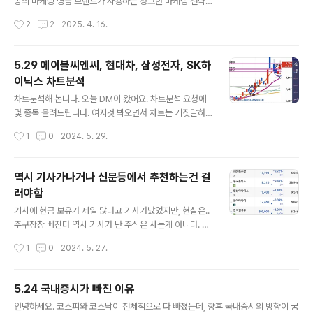
망의 마케팅 명품 브랜드가 사용하는 정교한 마케팅 전략
계·학계 평가는오동현 강은정 수습 기자 = 6월..
을 분석하고, 이러한 전략이 기능적 효용성을 넘어 소비자
작성시간
2
2
2025. 4. 16.
의 욕망을 어떻게 자극하고 활용하는지에 초점을 맞춘다.
특히, 명품 브랜드가 의도적으로 매력을 구축하고 소비자
의 심리적 요구에 호소하여 소비 행동과 지출에 영향을 미
5.29 에이블씨엔씨, 현대차, 삼성전자, SK하
치는 방식을 사용자 요청에 따라 심층적으로 탐구한다. 이
이닉스 차트분석
는 단순한 상품 판매를 넘어, 특정 라이프스타일이나 환상
글 내용
을 판매하는 명품 산업의 본질을 이해하는 데 목적이 있다.
차트분석해 봅니다. 오늘 DM이 왔어요. 차트분석 요청에
명품 소비의 근본에는 유형의 제품(기능적 가치, 품질)과
몇 종목 올려드립니다. 여지것 봐오면서 차트는 거짓말하
무형의 아우라(상징적 가치, 지위, 정서적 만족) 사이의 긴
지 않아서 차트를 신중하게 보는편입니다. 아무리 생각해
작성시간
1
0
2024. 5. 29.
장 관계가 존재한다. 명품 마케팅은 이러한 긴장 관계를 능
도 🤔 주식 정보는 거짓들이 많아서, 정보의 선취매가 매우
숙하게 탐색하고 증폭시켜, 제품의 실질..
중요하지만. 주식 차트는 숫자로 이루어져있어서 속을일이
없죠. 그리고 국내 시장은 외국인들의 ATM기라 개미들이
역시 기사가나거나 신문등에서 추천하는건 걸
나락으로 가는건 한순간 이에요. 하지만 개미가 먹을 주식
러야함
은 있겠죠? 1. 에이블씨엔씨 078520에이블씨엔씨는 63
글 내용
80 원에서 오르기 시작한 주가가 9780 원까지 오르는것
기사에 현금 보유가 제일 많다고 기사가났었지만, 현실은..
을 확인할수 있었어요. 파동이론에 의하면 3파동이 제일크
주구장창 빠진다 역시 기사가 난 주식은 사는게 아니다. 옛
고 4파동에서는 휘소나 작은 a-b-c파동으로 이루어지게
말이 너무 맞는다.. 뉴스에 팔아라!
작성시간
1
0
2024. 5. 27.
되고 마지막으로 5파를 형성한후 대시 a-b-c로 하락파동
나오면서 기간조정을 거치게 됩 니..
5.24 국내증시가 빠진 이유
글 내용
안녕하세요. 코스피와 코스닥이 전체적으로 다 빠졌는데, 향후 국내증시의 방향이 궁