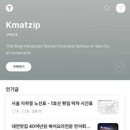
검색하기
티스토리
Kmatzip
구독자
5
This blog introduces Korean food and famous or best loc
al restaurants.
구독하기
신고하기 레이어
열기
인기글
서울 지하철 노선표 - 1호선 평일 막차 시간표
4
0
조회
11
대전맛집 40여년된 복어요리전문 민어회전