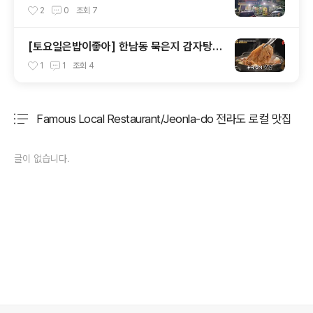
문 원조 강경옥
2
0
조회
7
[토요일은밥이좋아] 한남동 묵은지 감자탕
맛집 24시 뼈다귀 감자탕
1
1
조회
4
Famous Local Restaurant/Jeonla-do 전라도 로컬 맛집
분류 전체보기
주요 글 목록
글이 없습니다.