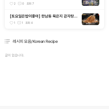
문 원조 강경옥
2
0
조회
7
[토요일은밥이좋아] 한남동 묵은지 감자탕
맛집 24시 뼈다귀 감자탕
1
1
조회
4
레시피 모음/Korean Recipe
분류 전체보기
주요 글 목록
글이 없습니다.