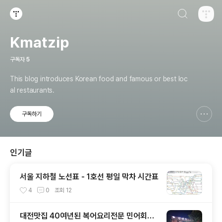
검색하기
티스토리
Kmatzip
구독자
5
This blog introduces Korean food and famous or best loc
al restaurants.
구독하기
신고하기 레이어
열기
인기글
서울 지하철 노선표 - 1호선 평일 막차 시간표
4
0
조회
12
대전맛집 40여년된 복어요리전문 민어회전