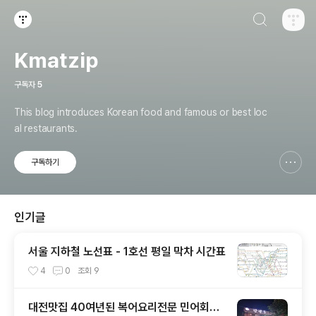
검색하기
티스토리
Kmatzip
구독자
5
This blog introduces Korean food and famous or best loc
al restaurants.
구독하기
신고하기 레이어
열기
인기글
서울 지하철 노선표 - 1호선 평일 막차 시간표
4
0
조회
9
대전맛집 40여년된 복어요리전문 민어회전