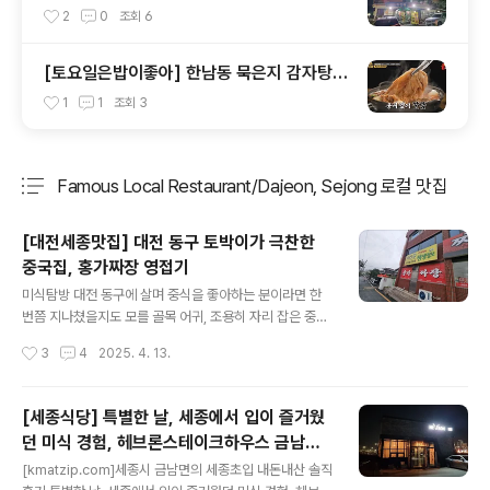
문 원조 강경옥
2
0
조회
6
[토요일은밥이좋아] 한남동 묵은지 감자탕
맛집 24시 뼈다귀 감자탕
1
1
조회
3
Famous Local Restaurant/Dajeon, Sejong 로컬 맛집
분류 전체보기
주요 글 목록
[대전세종맛집] 대전 동구 토박이가 극찬한
중국집, 홍가짜장 영접기
글 내용
미식탐방 대전 동구에 살며 중식을 좋아하는 분이라면 한
번쯤 지나쳤을지도 모를 골목 어귀, 조용히 자리 잡은 중식
당 ‘홍가짜장’. 번쩍이는 간판이나 인스타그램 감성의 외관
작성시간
3
4
2025. 4. 13.
은 없지만, 이곳의 진짜 매력은 오직 ‘맛’ 하나로 승부하는
정직한 음식에 있습니다. 작은 홀이지만 주민들로 꽉 들어
찬 음식점이었죠. 지인이 어릴 적부터 이곳을 자주 찾았던
[세종식당] 특별한 날, 세종에서 입이 즐거웠
단골인데요, 최근 다시 찾은 홍가짜장은 여전히 변함없는
던 미식 경험, 헤브론스테이크하우스 금남점
그 맛이 변함이 없다고 합니다. 하지만 놀라운것은, 짜장면
글 내용
솔직후기
이 9000원인 시기에, 4000원이라는 사실. 몇 년전에는
[kmatzip.com]세종시 금남면의 세종초입 내돈내산 솔직