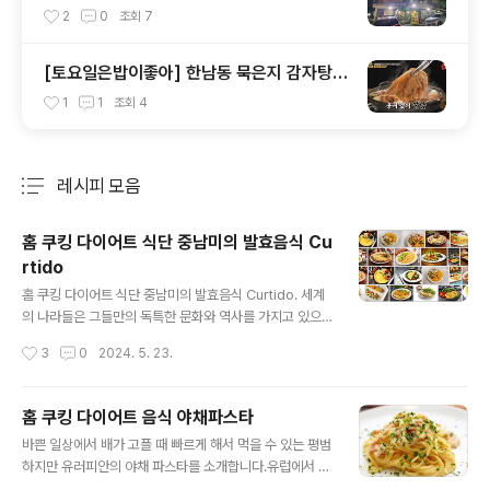
문 원조 강경옥
2
0
조회
7
[토요일은밥이좋아] 한남동 묵은지 감자탕
맛집 24시 뼈다귀 감자탕
1
1
조회
4
레시피 모음
분류 전체보기
주요 글 목록
홈 쿠킹 다이어트 식단 중남미의 발효음식 Cu
rtido
글 내용
홈 쿠킹 다이어트 식단 중남미의 발효음식 Curtido. 세계
의 나라들은 그들만의 독특한 문화와 역사를 가지고 있으
며, 그 문화는 음식에 투영돼요. 그중에서도 우리는 중앙아
작성시간
3
0
2024. 5. 23.
메리카 중남미의 전통적인 Curtido 커티도 요리를 소개하
고자 합니다. Curtido 커 티 도는 양배추, 적양파, 당근, 오
레가노, 식초로 만든 양배추 양념이에요. 그래서 중남미에
홈 쿠킹 다이어트 음식 야채파스타
서는 Curtido 커티도를 다양한 음식에 활용하기도 하고,
글 내용
바쁜 일상에서 배가 고플 때 빠르게 해서 먹을 수 있는 평범
중남미 사람들은 일상적으로 먹기 때문에 다이어트 음식이
하지만 유러피안의 야채 파스타를 소개합니다.유럽에서 살
아니지만, 유럽이나 미국에서는 다이어트 음식으로 분류되
때 보통 일반 가정집에서 해서 먹는 요리예요. 맛은 강하지