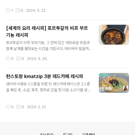
기도 하면서 알려지기 시작했어요. 그 이유는 '발효식품' 이
않지만 그래도 짭조름한 맛이 일품입니다. 준비시간은 30
기 때문이기 때문에, 서민들 사이에서 인기가 높았어요. 대
작성시간
1
0
2024. 5. 22.
분 미만이고 요리시간도 20분 남짓 걸립니다. 제일 좋은
중적인 음식이기도 하고요. Curtido 배경 Curtido는 ..
건 다이어트에 탁월하죠. 재료 스파게티 등 통밀 파스타 1
50g/5oz 엑스트라 버진 올리브 오일 2큰술 노란 고추 1
[세계의 요리 레시피] 포르투갈의 비프 부르
개 , 씨를 제거하고 약 2cm 크기로 자릅니다. 애호박 1개 ,
기뇽 레시피
손질하여 약 2cm 크기로 썬다. 방울토마토 200g/7oz 손
글 내용
질하고 얇게 썬 파 2개 1/4 티스푼 말린 고추 플레이크 작
포르투갈의 비프 부르기뇽, 그 안에 담긴 여유로운 웃음과
은 레몬 1/2개 , 잘게 간 껍질과 주스 어린 시금치 잎 2줌
함께 날개를 펼쳐보는 시간을 가집시다. 머리에서 발끝까
(약 75g/2.5oz) 바다 소금과 갓 갈 은 후추..
지 스며들며 포근함을 전해주는 그 맛을 소개하려 합니
작성시간
0
0
2024. 5. 20.
다. 비프 부르기뇽의 의미 '비프 부르기뇽'은 프랑스어로
소고기(bœuf)와 레드 와인 파이(bourguignon)이라는
뜻으로, 레드 와인으로 양념한 소고기 요리를 말합니다. 주
편스토랑 kmatzip 3분 레드카페 레시피
요 재료는 소고기, 레드 와인, 청양고추, 양파, 당근, 감자 등
글 내용
냄비에 식용유 2스푼을 두른 뒤 레드카레 페이스트 2스푼
으로 구성되어 있으며, 레드 와인으로 재료의 맛을 내는 것
을 볶은 후, 소금, 후추, 청주로 간을 한 다음 소고기를 넣어
이 특징입니다. 비프 부르기뇽의 원산지와 역사비프 부르
볶아준 후 토마토를 넣어 다시 한번 볶아준다. 볶는 시간은
기뇽은 프랑스 부르고뉴 지방에서 시작된 요리로, 원래는
3~4분 정도면 된다. 얇게 썬 단호박을 넣고 다시 한번 볶
프랑스 농촌에서 겨울철 보온식으로 즐겨 먹던 음식입니
작성시간
0
0
2024. 2. 21.
아주고 재료가 뭉치기 시작하면 코코넛 밀크를 넣고 중 약
다. 부르고뉴 지방이 프랑스 와인의 대표적인 산지로, 와인
불에서 약 20~25분 정도 끓여준다. 피시소스 1스푼과 설
을 활용한 요리가 많이 개발되..
탕 1스푼으로 1:1 비율로 섞어 소스를 넣어준다. 흑미 10
0%로 지은 밥 위에 카레를 붓고 새우티김과 고수, 완두콩
몇 알을 올려 데코레이션을 한다. 이렇게 하면 편스토랑 3
의안내
티스토리
로그인
고객센터