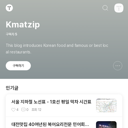
검색하기
티스토리
Kmatzip
구독자
5
This blog introduces Korean food and famous or best loc
al restaurants.
구독하기
신고하기 레이어
열기
인기글
서울 지하철 노선표 - 1호선 평일 막차 시간표
4
0
조회
12
대전맛집 40여년된 복어요리전문 민어회전