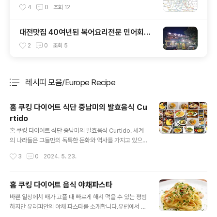
4
0
조회
12
대전맛집 40여년된 복어요리전문 민어회전
문 원조 강경옥
2
0
조회
5
레시피 모음/Europe Recipe
분류 전체보기
주요 글 목록
홈 쿠킹 다이어트 식단 중남미의 발효음식 Cu
rtido
글 내용
홈 쿠킹 다이어트 식단 중남미의 발효음식 Curtido. 세계
의 나라들은 그들만의 독특한 문화와 역사를 가지고 있으
며, 그 문화는 음식에 투영돼요. 그중에서도 우리는 중앙아
작성시간
3
0
2024. 5. 23.
메리카 중남미의 전통적인 Curtido 커티도 요리를 소개하
고자 합니다. Curtido 커 티 도는 양배추, 적양파, 당근, 오
레가노, 식초로 만든 양배추 양념이에요. 그래서 중남미에
홈 쿠킹 다이어트 음식 야채파스타
서는 Curtido 커티도를 다양한 음식에 활용하기도 하고,
글 내용
바쁜 일상에서 배가 고플 때 빠르게 해서 먹을 수 있는 평범
중남미 사람들은 일상적으로 먹기 때문에 다이어트 음식이
하지만 유러피안의 야채 파스타를 소개합니다.유럽에서 살
아니지만, 유럽이나 미국에서는 다이어트 음식으로 분류되
때 보통 일반 가정집에서 해서 먹는 요리예요. 맛은 강하지