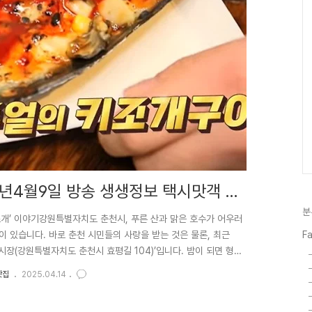
-25년4월9일 방송 생생정보 택시맛객 춘
분
조개’ 이야기강원특별자치도 춘천시, 푸른 산과 맑은 호수가 어우러
이 있습니다. 바로 춘천 시민들의 사랑을 받는 것은 물론, 최근
F
시장(강원특별자치도 춘천시 효평길 104)’입니다. 밤이 되면 형형
지는 이곳에서, 유독 발길을 사로잡는 특별한 메뉴가 있었으니… 바
맛집
2025.04.14
넓은 동해 바다가 아닌, 춘천의 야시장에서 큼지막한 키조개를 만날
 접하기 힘든 귀한 바다의 맛, 그 특별한 경험을 춘천 후평야시장