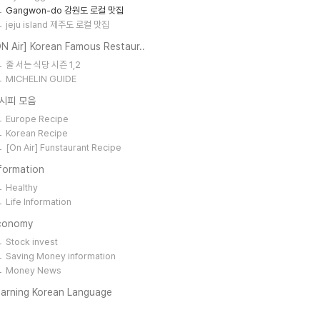
Gangwon-do 강원도 로컬 맛집
jeju island 제주도 로컬 맛집
N Air] Korean Famous Restaur..
줄 서는 식당 시즌 1,2
MICHELIN GUIDE
시피 모음
Europe Recipe
Korean Recipe
[On Air] Funstaurant Recipe
formation
Healthy
Life Information
conomy
Stock invest
Saving Money information
Money News
earning Korean Language