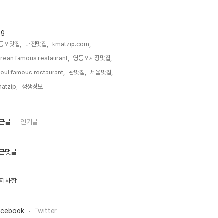
ag
등포맛집,
대전맛집,
kmatzip.com,
rean famous restaurant,
영등포시장맛집,
oul famous restaurant,
괌맛집,
서울맛집,
atzip,
생생정보,
근글
인기글
근댓글
지사항
acebook
Twitter