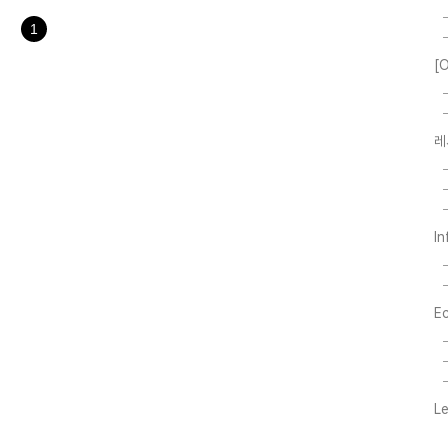
1
[O
레
In
E
L