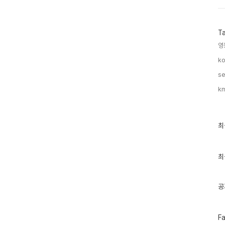
T
영
ko
se
km
최
최
근
글
과
인
최
기
글
공
페
F
이