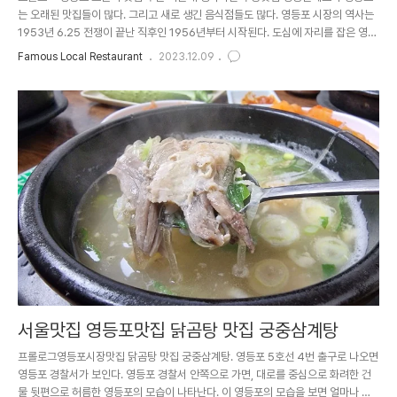
는 오래된 맛집들이 많다. 그리고 새로 생긴 음식점들도 많다. 영등포 시장의 역사는
1953년 6.25 전쟁이 끝난 직후인 1956년부터 시작된다. 도심에 자리를 잡은 영등
포 시장으로 서울에서는 상설시장으로 최대 규모를 자랑하는 시장이었다. 이 시장 맞
Famous Local Restaurant
2023.12.09
은편에 새로 지은 아파트 단지가 들어섰고, 그 주변에 오래된 상점과 음식점들이 있
었다. 그중에서도 기계식 우동을 전문으로 파는 음식점이 있었는데, 음식점으로부터
퍼지는 우동 냄새가 나의 미각과 후각을 자극해서 퇴근하면서 우동가게를 들었다. 추
운 겨울이라 그런가 사람들이 음식점 내부에 꽤 많았다. 상호명 영중실내포차 02-
2676-2992 위치 서울 영등포구 영중로 85 영등포 5호..
서울맛집 영등포맛집 닭곰탕 맛집 궁중삼계탕
프롤로그영등포시장맛집 닭곰탕 맛집 궁중삼계탕. 영등포 5호선 4번 출구로 나오면
영등포 경찰서가 보인다. 영등포 경찰서 안쪽으로 가면, 대로를 중심으로 화려한 건
물 뒷편으로 허름한 영등포의 모습이 나타난다. 이 영등포의 모습을 보면 얼마나 시