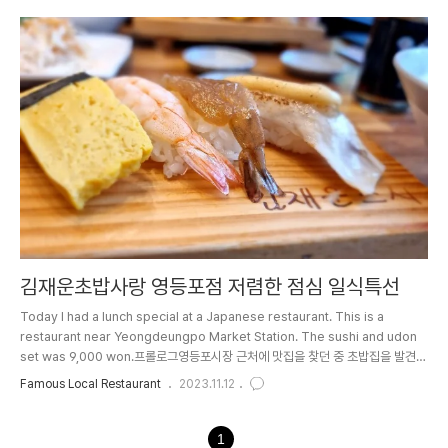
이 있다. 그중에서도 동편 끝자락에 자리 잡고 있는 희락돈가스의 수제돈가스의 솔직
한 리뷰를 시작하려 한다. 1. 상호명희락돈가스주문문의 : 02-2634-8714오희락
돈가스는 영등포의 맛집으로 자리를 잡았다. 많은 사람들이 줄 서서 먹는 희락돈가
스. 2. 위치희락돈가스는 영등포시장역 5호선 3번 출구로 나오면 영..
김재운초밥사랑 영등포점 저렴한 점심 일식특선
Today I had a lunch special at a Japanese restaurant. This is a
restaurant near Yeongdeungpo Market Station. The sushi and udon
set was 9,000 won.프롤로그영등포시장 근처에 맛집을 찾던 중 초밥집을 발견하
였다. 짧은 점심시간에 빨리 먹을 수 있는 점심메뉴로 초밥을 주로 먹는데, 초밥 구성
Famous Local Restaurant
2023.11.12
도 나쁘지 않고, 식후 가락국수이나 라면까지도 세트로 나오는 점심특선을 먹을 수
있었다. 김재운 초밥사랑 영등포점은 주변에 많은 회사들이 입점되어 있어, 많은 사
람들이 점심시간이 되면 초밥식당에 많은 인파가 모였다.1. 상호명김재운 초밥사랑2.
1