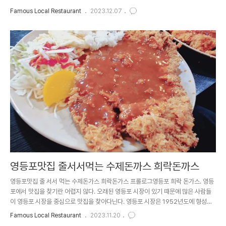
간이 오랫동안 흘렀는지를 알 수 있다. 그 오랜 시간 만큼 한 자리에서 끊임없이 지키
Famous Local Restaurant
2023.12.07
고 있는 맛집들이 있다. 오늘은 영등포의 맛있는 음식을 찾아간 닭곰탕을 찾아가보았
다. 상호명궁중삼계탕영업시간 : 10:30 ~ 21:30 위치주소 : 서울 영등포구 영등포
로35길 21영등포 4번출구에서 약 100 m 가량 떨어진 곳에 위치해 있었다. 메뉴닭
으로 하는 메뉴들이 많았다. 닭내장탕과 삼계탕, 닭곰탕, 백숙 종류를 파는 곳이었다.
닭곰탕과 닭육개장, 들깨 칼국수는 10..
영등포맛집 줄서서먹는 수제돈까스 희락돈까스
영등포맛집 줄 서서 먹는 수제돈가스 희락돈가스 프롤로그영등포 희락 돈가스. 영등
포에서 맛집을 찾기란 어렵지 않다. 오래된 영등포 시장이 있기 때문에 많은 사람들
이 영등포 시장을 중심으로 맛집을 찾아다닌다. 영등포 시장은 1952년도에 형성돼
서 지금까지도 서울에서 큰 시장으로 변모하였다. 여기에는 맛집인 소머리국밥과 순
Famous Local Restaurant
2023.11.20
대국밥을 파는 음식점들이 있다. 또한 영등포 시장 바깥으로 형성되어 있는 음식점들