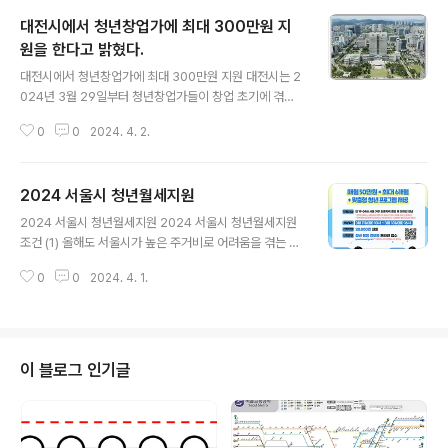
대전시에서 청년창업가에 최대 300만원 지
원을 한다고 밝혔다.
글 내용
대전시에서 청년창업가에 최대 300만원 지원 대전시는 2
024년 3월 29일부터 청년창업가들이 창업 초기에 겪는
경제적 어려움을 지원하기 위한 '청년창업지원카드' 사업
0
0
2024. 4. 2.
을 본격적으로 추진한다고 밝혔다. 대전시는 청년창업가 2
90명을 선정해서 창업 초기 과정에서 필요한 간접사업비
(홍보비/교육비/식비/소모품구입비 등)을 매월 50만원씩
2024 서울시 청년월세지원
6개월간 최대 300만원을 지원할 예정이다. 신청일 기준
글 내용
대전시에 주민등록이 되어 있고, 공고일 기준 대전시에 사
2024 서울시 청년월세지원 2024 서울시 청년월세지원
업장을 두고 창업한지 3년 이내, 연 매출액이 3억 이하인
조건 (1) 올해도 서울시가 높은 주거비로 어려움을 겪는 청
업체를 계속 운영 중인 18세 ~ 39세의 청년사업가는 누구
년들의 부담을 덜어주기 위해 만 19~39세 청년 2만 5천
나 신청할 수 있다. 더보기 신청일 : 2024. 3. 29 ~ 202
0
0
2024. 4. 1.
명에게 최대 월 20만원, 12개월 동안 월세를 지원한다고
4. 4. 12 지원하는곳 : 대전 청년 창업지원카드 홈페이지 ,
발표하였다. 더보기 * 청년월세지원 : 4월 3일(수) 10:00
온라인 신청 ..
~ 4월 23일(화) 18:00 3주간 서울주거포털(housing.s
eoul.go.kr)에서 신청 받는다 조건은 서울에 주민등록이
되어 있어야 하며, 만 19 ~ 39세 (주민등록등본산 1984
이 블로그 인기글
~ 2005년) 무주택 청년 1인 가구 중 기준중위소득 150%
이하가 신청대상입니다. 동거인이 있는 경우 신청이 가능
한데, 이 경우에는 임차인 명의의 1인에 한해 신청가능하
고, 쉐어하우스등에 거주하며 임대임 사업자..