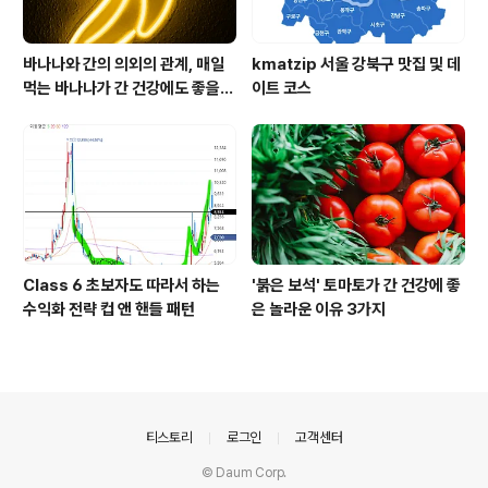
바나나와 간의 의외의 관계, 매일
kmatzip 서울 강북구 맛집 및 데
먹는 바나나가 간 건강에도 좋을
이트 코스
까?!
Class 6 초보자도 따라서 하는
'붉은 보석' 토마토가 간 건강에 좋
수익화 전략 컵 앤 핸들 패턴
은 놀라운 이유 3가지
의안내
티스토리
로그인
고객센터
© Daum Corp.