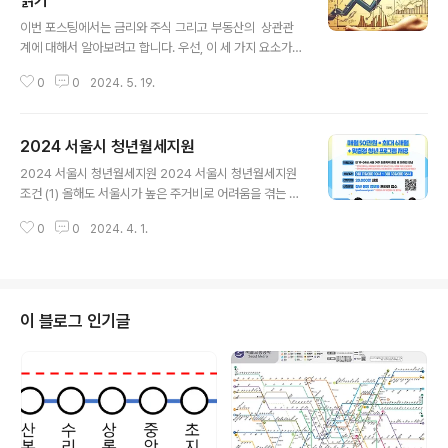
읽기
글 내용
이번 포스팅에서는 금리와 주식 그리고 부동산의 상관관
계에 대해서 알아보려고 합니다. 우선, 이 세 가지 요소가
어떤 관계에 있는지 생각해 봐야 할 것 같습니다. 이해를 돕
0
0
2024. 5. 19.
기 위해 이야기의 시작은 '금리'에서 시작을 할까 합니다.
금리는 경제의 중심이라 불립니다. 그 이유는 금리의 상승
또는 하락이 개인이나 회사, 심지어는 국가 전체의 경제 상
2024 서울시 청년월세지원
황을 결정하기 때문입니다. 금리와 주식의 관계금리가 높
글 내용
아지면 사람들은 대출을 받아 투자하는 것보다는 저축을
2024 서울시 청년월세지원 2024 서울시 청년월세지원
선택하게 됩니다. 이로 인해 기업의 투자 비용이 증가하고
조건 (1) 올해도 서울시가 높은 주거비로 어려움을 겪는 청
이는 영업 활동에 부정적인 영향을 미칩니다. 그 결과 기업
년들의 부담을 덜어주기 위해 만 19~39세 청년 2만 5천
의 이익이 줄어들고, 이는 주식 가치를 하락시키는 요인이
0
0
2024. 4. 1.
명에게 최대 월 20만원, 12개월 동안 월세를 지원한다고
됩니다. 반대로, 금리가 낮아지면 사람들은 대출을 받아서
발표하였다. 더보기 * 청년월세지원 : 4월 3일(수) 10:00
투자할 기회가 많아지고, 이..
~ 4월 23일(화) 18:00 3주간 서울주거포털(housing.s
eoul.go.kr)에서 신청 받는다 조건은 서울에 주민등록이
되어 있어야 하며, 만 19 ~ 39세 (주민등록등본산 1984
이 블로그 인기글
~ 2005년) 무주택 청년 1인 가구 중 기준중위소득 150%
이하가 신청대상입니다. 동거인이 있는 경우 신청이 가능
한데, 이 경우에는 임차인 명의의 1인에 한해 신청가능하
고, 쉐어하우스등에 거주하며 임대임 사업자..