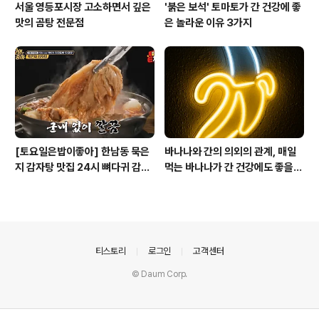
서울 영등포시장 고소하면서 깊은
'붉은 보석' 토마토가 간 건강에 좋
맛의 곰탕 전문점
은 놀라운 이유 3가지
[토요일은밥이좋아] 한남동 묵은
바나나와 간의 의외의 관계, 매일
지 감자탕 맛집 24시 뼈다귀 감자
먹는 바나나가 간 건강에도 좋을
탕
까?!
의안내
티스토리
로그인
고객센터
© Daum Corp.