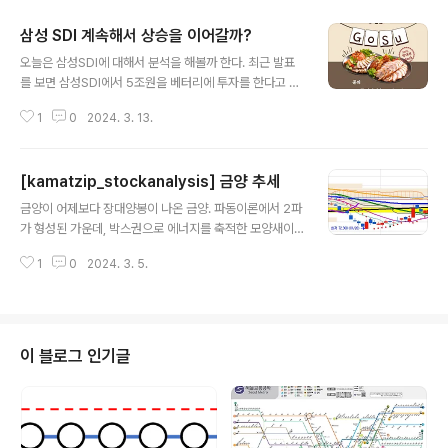
삼성 SDI 계속해서 상승을 이어갈까?
글 내용
오늘은 삼성SDI에 대해서 분석을 해볼까 한다. 최근 발표
를 보면 삼성SDI에서 5조원을 베터리에 투자를 한다고 하
였고, 정부에서도 국산 베터리를 장착한 자동차에 보조금
1
0
2024. 3. 13.
을 지원하기로 결정되었다. 또한 전고체 베터리 양산계획
이 27년으로 되어있어서, 앞으로 3년 후가 기대가 되는 모
양세이다. 아무래도 제일 이슈는 46 원통형 베터리 양산계
[kamatzip_stockanalysis] 금양 추세
획이 내년으로 잡혀있어서 향후 금양과 더불어 전기차 시
글 내용
장의 판도를 바꿀 수 있을 것으로 생각된다. 삼성SDI 는 고
금양이 어제보다 장대양봉이 나온 금양. 파동이론에서 2파
점 75만원을 찍은 이후 현재 459000원에 안착해 있다.
가 형성된 가운데, 박스권으로 에너지를 축적한 모양새이
일단 459000원에 매물대가 몰려있는것으로보아 개인이
었으나 오늘은 오전부터 장 초반부터 수급이 몰리면서 장
든 외인이든 이 가격에 매수세가 들어온게 보인다. 최근 4
1
0
2024. 3. 5.
마감 4.04% 상승으로 마감하였다. 중간에 저항구간에 밀
거래일만에 38만원에서 459000원까지 들어올렸다. 최
렸으나, 오늘 저녁에 금양 4695 배터리를 개발하는 데 성
근 기간조정과 가격조정까..
공하였다는 뉴스를 올렸다. 오늘 장 시작과 동시에 갭을 띄
워 말아올릴 모양새. 내일 102000원을 지지받고 상승장
세를 계속 이어갈듯하다. 작년 7월부터 하락을 계속 하던
이 블로그 인기글
금양이었는데, 이제는 빛을 보려나보다. 꿈의 2차 전지라
하는 4695 배터리를 개발함으로써 글로벌 원통형 배터리
시장의 글로벌 리더로 올라서게 될 것 같다.