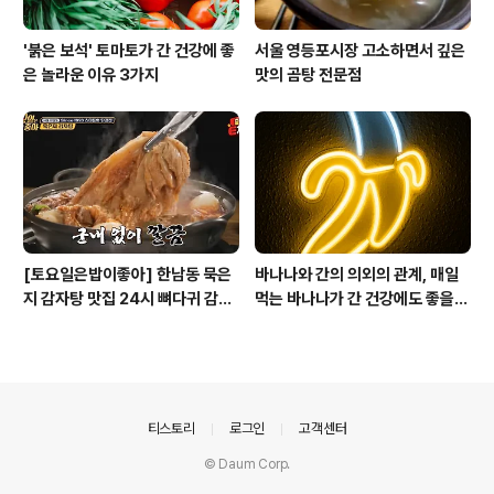
'붉은 보석' 토마토가 간 건강에 좋
서울 영등포시장 고소하면서 깊은
은 놀라운 이유 3가지
맛의 곰탕 전문점
[토요일은밥이좋아] 한남동 묵은
바나나와 간의 의외의 관계, 매일
지 감자탕 맛집 24시 뼈다귀 감자
먹는 바나나가 간 건강에도 좋을
탕
까?!
의안내
티스토리
로그인
고객센터
© Daum Corp.